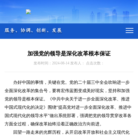
加强党的领导是深化改革根本保证
发布时间：2024-08-14 发布人： 点击次数：
办好中国的事情，关键在党。党的二十届三中全会吹响进一步
全面深化改革的集合号，要将宏伟蓝图变成美好现实，坚持和加强
党的领导是根本保证。《中共中央关于进一步全面深化改革、推进
中国式现代化的决定》围绕“提高党对进一步全面深化改革、推进中
国式现代化的领导水平”做出系统部署，强调把党的领导贯穿改革各
方面全过程，确保改革始终沿着正确政治方向前进。
回望一路走来的光辉历程，从开启改革开放和社会主义现代化