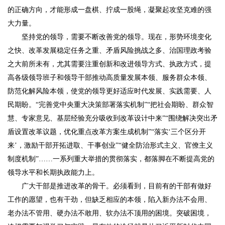
的正确方向，才能形成一盘棋、拧成一股绳，凝聚起攻坚克难的强
大力量。
坚持党的领导，需要不断改善党的领导。现在，形势环境变化
之快、改革发展稳定任务之重、矛盾风险挑战之多、治国理政考验
之大前所未有，尤其需要注重创新和改进领导方式、执政方式，提
高各级领导班子和领导干部推动高质量发展本领、服务群众本领、
防范化解风险本领，使党的领导更好适应时代发展、实践需要、人
民期盼。“完善党中央重大决策部署落实机制”“把社会期盼、群众智
慧、专家意见、基层经验充分吸收到改革设计中来”“围绕解决突出矛
盾设置改革议题，优化重点改革方案生成机制”“落实‘三个区分开
来’，激励干部开拓进取、干事创业”“健全防治形式主义、官僚主义
制度机制”……一系列重大举措的贯彻落实，都落脚在不断提高党的
领导水平和长期执政能力上。
广大干部是推进改革的骨干。必须看到，目前有的干部有做好
工作的愿望，也有干劲，但缺乏相应的本领，陷入新办法不会用、
老办法不管用、硬办法不敢用、软办法不顶用的困境。突破困境，