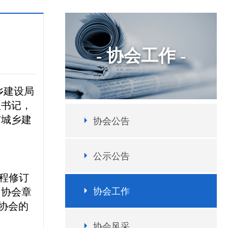
- 协会工作 -
乡建设局
盈书记，
市城乡建
协会公告
公示公告
程修订
了协会章
协会工作
对协会的
协会风采