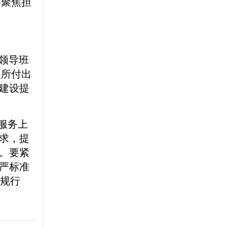
要聚焦担
领导班
展所付出
牌建设提
服务上
需求，提
为。要紧
更严标准
行规行