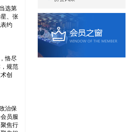
当选第
华星、张
代表约
，恪尽
本，规范
技术创
政治保
为会员服
要聚焦行